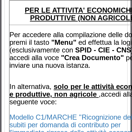
PER LE ATTIVITA' ECONOMICH
PRODUTTIVE (NON AGRICOL
Per accedere alla compilazione delle 
premi il tasto
"Menu"
ed effettua la log
(esclusivamente con
SPID - CIE - CNS
accedi alla voce
"Crea Documento"
pe
inviare una nuova istanza.
In alternativa,
solo per le attività ec
e produttive, non agricole
,accedi all
seguente voce:
Modello C1/MARCHE "Ricognizione dei
subiti per domanda di contributo per