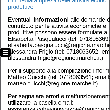
l’immediata ripresa delle attività econo
produttive"
Eventuali
informazioni
alle domande d
contributo per le attività economiche e
produttive possono essere formulate a:
Elisabetta Pasqualucci (tel: 0718063691
elisabetta.pasqualucci@regione.marche.
Alessandra Frigio (tel: 0718063652; ema
alessandra.frigio@regione.marche.it)
Per il supporto alla compilazione inform
Matteo Cuicchi (tel: 0718063561; email
matteo.cuicchi@regione.marche.it)
Per segnalare errori e malfunzionament
utilizzare la casella email:
assistenza.cohesionworkpa@regione.ma